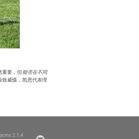
然重要，但
能否在不同
极致威慑，凯恩代表理
pcms 2.1.4
wwpp