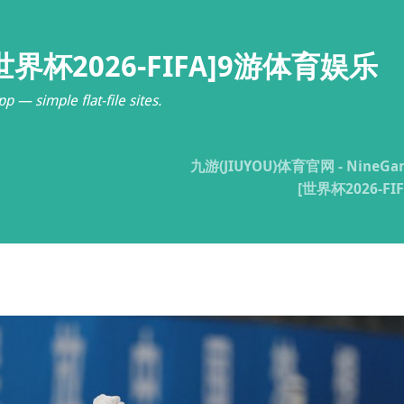
世界杯2026-FIFA]9游体育娱乐
p — simple flat-file sites.
九游(JIUYOU)体育官网 - NineGam
[世界杯2026-F