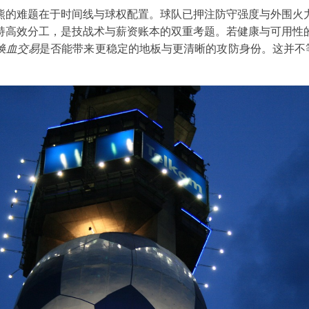
熊的难题在于时间线与球权配置。球队已押注防守强度与外围火
持高效分工，是技战术与薪资账本的双重考题。若健康与可用性
换血交易
是否能带来更稳定的地板与更清晰的攻防身份。这并不等