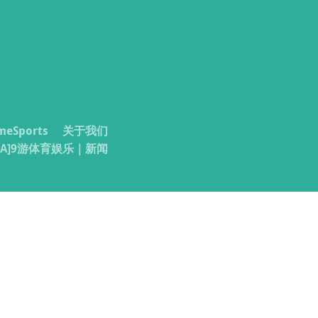
eSports
关于我们
IFA]9游体育娱乐｜新闻