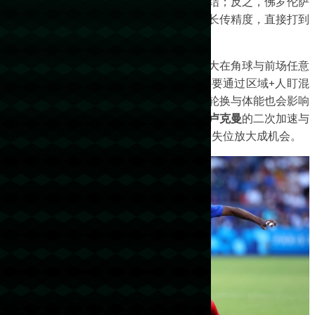
克曼或直找斯卡马卡背身，形成高质量终结；反之，佛罗伦萨
成功防下第一拨冲击后，利用
德赫亚
的中长传精度，直接打到
莫伊塞-基恩
身后。
细节层面，定位球是决定性变量。亚特兰大在角球与前场任意
球上有明显身高与跑位优势；佛罗伦萨需要通过区域+人盯混
合防守限制
斯卡马卡
的第一落点。同时，轮换与体能也会影响
下半场的速度层次：若比赛进入对攻态，
卢克曼
的二次加速与
莫伊塞-基恩
的直线冲刺，将把防线的每次失位放大成机会。