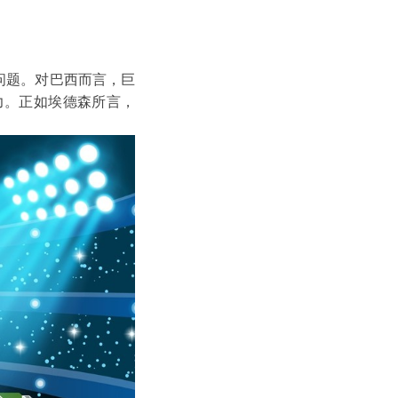
问题。对巴西而言，巨
力。正如埃德森所言，