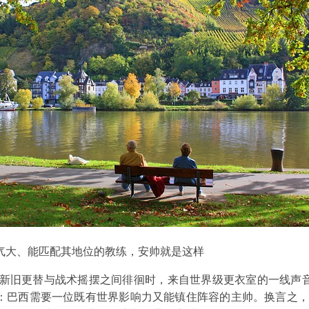
气大、能匹配其地位的教练，安帅就是这样
在新旧更替与战术摇摆之间徘徊时，来自世界级更衣室的一线声
：巴西需要一位既有世界影响力又能镇住阵容的主帅。换言之，