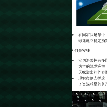
在国家队场景中
球迷建立稳定预
为何是安帅
安切洛蒂拥有多
为本的战术弹性：
天赋溢出的阵容
现实案例支撑这
了资深球星的尊