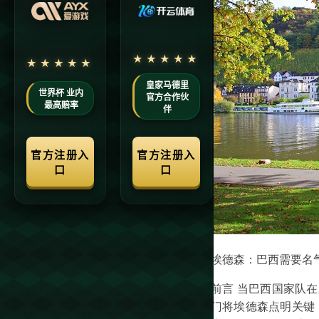
埃德森：巴西需要名
前言 当巴西国家队
门将埃德森点明关键