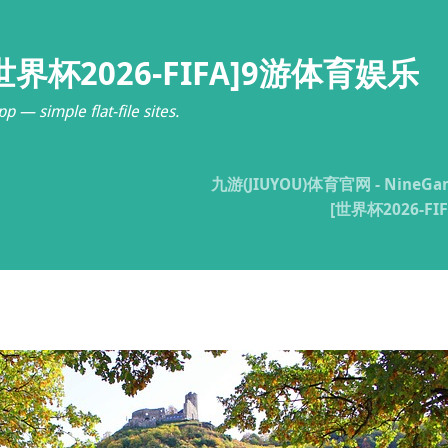
世界杯2026-FIFA]9游体育娱乐
p — simple flat-file sites.
九游(JIUYOU)体育官网 - NineGam
[世界杯2026-F