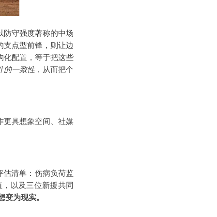
以防守强度著称的中场
的支点型前锋，则让边
构化配置，等于把这些
件的一致性
，从而把个
作更具想象空间、社媒
评估清单：伤病负荷监
值，以及三位新援共同
想变为现实。