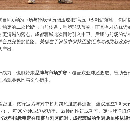
来自K联赛的中场与锋线球员能迅速把“高压+纪律性”落地。例如
过稳定的二次抢断与向前传递，重塑球队节奏；而具有对抗优势
有更清晰的落点。成都蓉城此次同时引入中卫、后腰与前场的结
拼合成完整的链路。
关键在于训练中保持压迫距离与协防触发条
队产出。
升战力，也能带来
品牌与市场扩容
：覆盖东亚球迷圈层、赞助合
主场观赛氛围与文创衍生。
程密度、旅行疲劳与对中超判罚尺度的再适配。建议建立100天
数）、每90分钟压迫成功率、后腰的推进成功率、定位球净胜
当这些指标稳定在联赛前列区间时，成都蓉城的争冠话题将从设