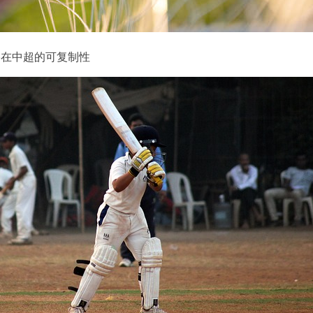
格在中超的可复制性