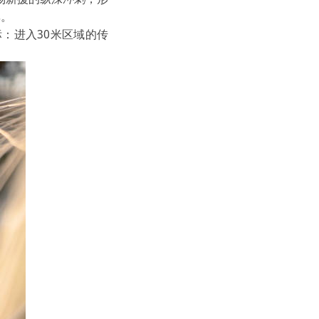
率。
：进入30米区域的传