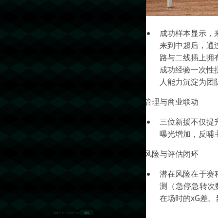
成功样本显示，
来到中超后，通
路与二线插上拥
成功经验一次性
人能力沉淀为团
管理与商业联动
三位新援不仅提
曝光增加，反哺
风险与评估闭环
潜在风险在于赛
测（急停急转次
在场时的xG差。